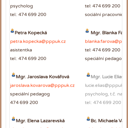
psycholog
tel: 474 699 200
tel.: 474 699 200
sociální pracovnice
Petra Kopecká
Mgr. Blanka Fár
petra.kopecka@pppuk.cz
blanka.farova@ppp
asistentka
tel: 474 699 200
tel.: 474 699 200
speciální pedagog
Mgr. Jaroslava Kovářová
Mgr. Lucie Elias
jaroslava.kovarova@pppuk.cz
lucie.elias@pppuk.c
speciální pedagog
psycholog, t.č. na 
474 699 200
tel.: 474 699 200
Mgr. Elena Lazarevská
Bc
. Michaela Vad