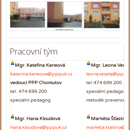
Pracovní tým
Mgr. Kateřina Kaneová
Mgr. Leona Vesel
katerina.kaneova@pppuk.cz
leona.vesela@pppuk
vedoucí PPP Chomutov
tel.:474 699 200
tel.: 474 699 200
speciální pedagog,
speciální pedagog
metodik prevence
Mgr. Hana Kloudová
Markéta Šťastná, 
hana.kloudova@pppuk.cz
marketa.stastna@p