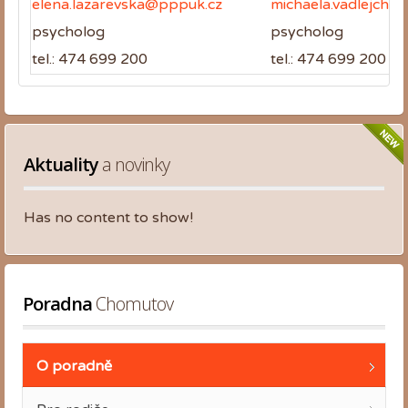
elena.lazarevska@pppuk.cz
michaela.vadlejcho
psycholog
psycholog
tel.: 474 699 200
tel.: 474 699 200
Aktuality
 a novinky
Has no content to show!
Poradna
 Chomutov
O poradně