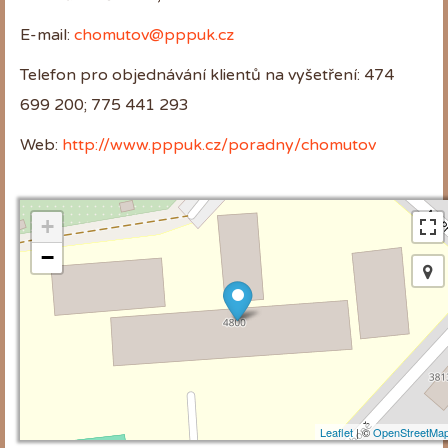
E-mail:
chomutov@pppuk.cz
Telefon pro objednávání klientů na vyšetření: 474
699 200; 775 441 293
Web:
http://www.pppuk.cz/poradny/chomutov
+
−
Leaflet
| ©
OpenStreetMa