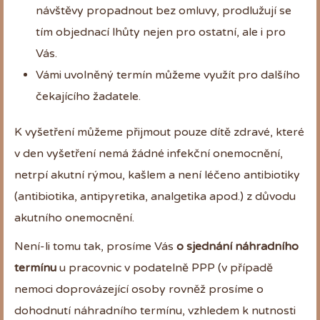
návštěvy propadnout bez omluvy, prodlužují se
tím objednací lhůty nejen pro ostatní, ale i pro
Vás.
Vámi uvolněný termín můžeme využít pro dalšího
čekajícího žadatele.
K vyšetření můžeme přijmout pouze dítě zdravé, které
v den vyšetření nemá žádné infekční onemocnění,
netrpí akutní rýmou, kašlem a není léčeno antibiotiky
(antibiotika, antipyretika, analgetika apod.) z důvodu
akutního onemocnění.
Není-li tomu tak, prosíme Vás
o sjednání náhradního
termínu
u pracovnic v podatelně PPP (v případě
nemoci doprovázející osoby rovněž prosíme o
dohodnutí náhradního termínu, vzhledem k nutnosti