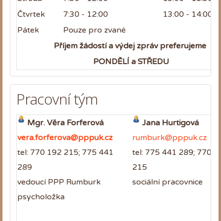
Čtvrtek
7:30 - 12:00
13:00 - 14:00
Pátek
Pouze pro zvané
Příjem žádostí a výdej zpráv preferujeme
PONDĚLÍ a STŘEDU
Pracovní tým
Mgr. Věra Forferová
Jana Hurtigová
vera.forferova@pppuk.cz
rumburk@pppuk.cz
tel: 770 192 215; 775 441
tel: 775 441 289; 770 1
289
215
vedoucí PPP Rumburk
sociální pracovnice
psycholožka