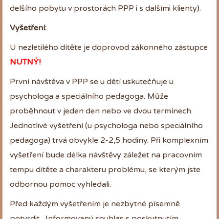
delšího pobytu v prostorách PPP i s dalšími klienty).
Vyšetření:
U nezletilého dítěte je doprovod zákonného zástupce
NUTNÝ!
První návštěva v PPP se u dětí uskutečňuje u
psychologa a speciálního pedagoga. Může
proběhnout v jeden den nebo ve dvou termínech.
Jednotlivé vyšetření (u psychologa nebo speciálního
pedagoga) trvá obvykle 2-2,5 hodiny. Při komplexním
vyšetření bude délka návštěvy záležet na pracovním
tempu dítěte a charakteru problému, se kterým jste
odbornou pomoc vyhledali.
Před každým vyšetřením je nezbytné písemně
potvrdit ,,Informovaný souhlas s poskytnutím