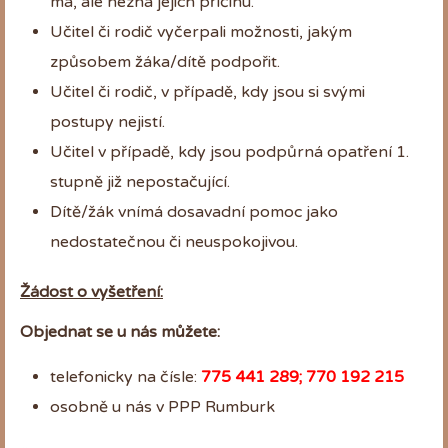
má, ale nezná jejich příčinu.
Učitel či rodič vyčerpali možnosti, jakým
způsobem žáka/dítě podpořit.
Učitel či rodič, v případě, kdy jsou si svými
postupy nejistí.
Učitel v případě, kdy jsou podpůrná opatření 1.
stupně již nepostačující.
Dítě/žák vnímá dosavadní pomoc jako
nedostatečnou či neuspokojivou.
Žádost o vyšetření:
Objednat se u nás můžete:
telefonicky na čísle:
775 441 289; 770 192 215
osobně u nás v PPP Rumburk