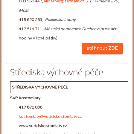
603 969 447,
aliderner@seznam.cz
,
J. E. Purkyně 270,
Most
415 620 253,
Poliklinika Louny
417 514 711,
Městská nemocnice Duchcov
(ordinační
hodiny v liché pátky)
stáhnout ZDE
Střediska výchovné péče
STŘEDISKA VÝCHOVNÉ PÉČE
SVP Kostomlaty
417 871 036
kostomlaty@vuddskostomlaty.cz
www.vuddskostomlaty.cz