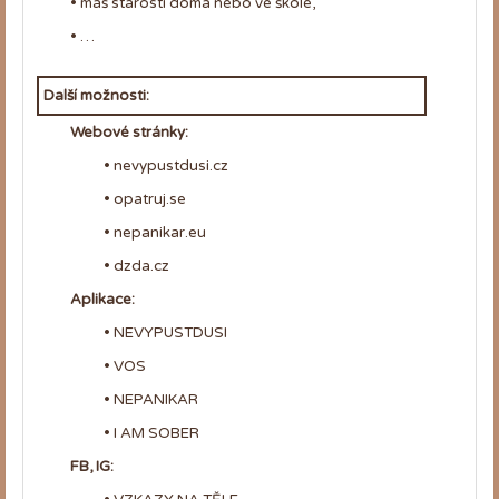
• máš starosti doma nebo ve škole,
• …
Další možnosti:
Webové stránky:
• nevypustdusi.cz
• opatruj.se
• nepanikar.eu
• dzda.cz
Aplikace:
• NEVYPUSTDUSI
• VOS
• NEPANIKAR
• I AM SOBER
FB, IG: