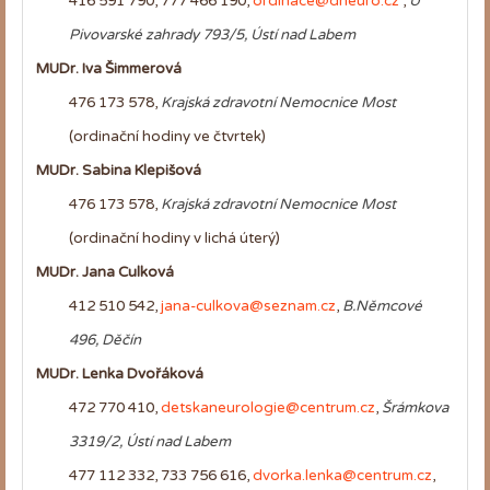
416 591 790, 777 466 190,
ordinace@dneuro.cz
,
U
Pivovarské zahrady 793/5, Ústí nad Labem
MUDr. Iva Šimmerová
476 173 578,
Krajská zdravotní Nemocnice Most
(ordinační hodiny ve čtvrtek)
MUDr. Sabina Klepišová
476 173 578,
Krajská zdravotní Nemocnice Most
(ordinační hodiny v lichá úterý)
MUDr. Jana Culková
412 510 542,
jana-culkova@seznam.cz
,
B.Němcové
496, Děčín
MUDr. Lenka Dvořáková
472 770 410,
detskaneurologie@centrum.cz
,
Šrámkova
3319/2, Ústí nad Labem
477 112 332, 733 756 616,
dvorka.lenka@centrum.cz
,