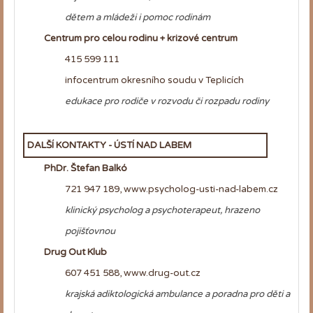
dětem a mládeži i pomoc rodinám
Centrum pro celou rodinu + krizové centrum
415 599 111
infocentrum okresního soudu v Teplicích
edukace pro rodiče v rozvodu či rozpadu rodiny
DALŠÍ KONTAKTY - ÚSTÍ NAD LABEM
PhDr. Štefan Balkó
721 947 189, www.psycholog-usti-nad-labem.cz
klinický psycholog a psychoterapeut,
hrazeno
pojišťovnou
Drug Out Klub
607 451 588, www.drug-out.cz
krajská adiktologická ambulance a poradna pro děti a