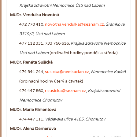
Krajská zdravotní Nemocnice Ústí nad Labem
MUDr. Vendulka Novotná
472 770 410,
novotna.vendulka@seznam.cz
,
Šrámkova
3319/2, Ústí nad Labem
477 112 331, 733 756 616,
Krajská zdravotní Nemocnice
Ústí nad Labem
(ordinační hodiny pondělí a středa)
MUDr. Renáta Sušická
474 944 244,
susicka@nemkadan.cz
,
Nemocnice Kadaň
(ordinační hodiny úterý a čtvrtek)
474 447 860,
r.susicka@seznam.cz
,
Krajská zdravotní
Nemocnice Chomutov
MUDr. Marie Klimentová
474 447 111,
Václavská ulice 4185, Chomutov
MUDr. Alena Dernerová