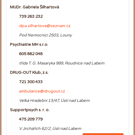
MUDr. Gabriela Šilhartová
739 263 232
dpa.silhartova@seznam.cz
Pod Nemocnicí 2503, Louny
Psychiatrie MH s.r.o.
605 882 048
třída T. G. Masaryka 989, Roudnice nad Labem
DRUG-OUT Klub, z.s.
721 300 433
ambulance@drugout.cz
Velká Hradební 13/47, Ústí nad Labem
Supportpsych s. r. o.
475 209 779
V Jirchářích 62/2, Ústí nad Labem