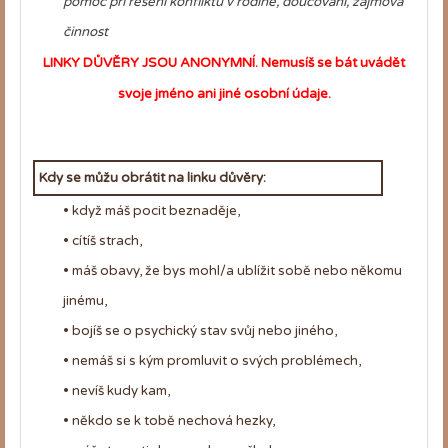
pomoc při řešení konfliktů v rodině, doučování, zájmová
činnost
LINKY DŮVĚRY JSOU ANONYMNÍ. N
emusíš se bát uvádět
svoje jméno ani jiné osobní údaje.
Kdy se můžu obrátit na linku důvěry:
• když máš pocit beznaděje,
• cítíš strach,
• máš obavy, že bys mohl/a ublížit sobě nebo někomu
jinému,
• bojíš se o psychický stav svůj nebo jiného,
• nemáš si s kým promluvit o svých problémech,
• nevíš kudy kam,
• někdo se k tobě nechová hezky,