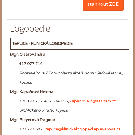
stáhnout ZDE
Logopedie
TEPLICE - KLINICKÁ LOGOPEDIE
Mgr. Císařová Elsa
417 977 714
Rooseveltova 272 (v objektu lázeň. domu Sadové lázně),
Teplice
Mgr. Kapaňová Helena
776 123 712, 417 534 158,
kapanova.h@seznam.cz
Vrchlického
743/9, Teplice
Mgr. Pleyerová Dagmar
773 723 882,
teplice@klinickalogopediepleyerova.cz