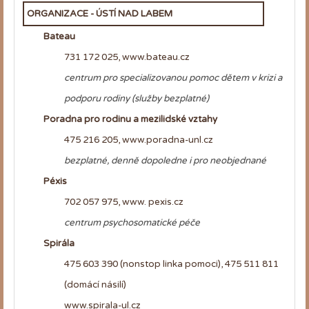
ORGANIZACE - ÚSTÍ NAD LABEM
Bateau
731 172 025, www.bateau.cz
centrum pro specializovanou pomoc dětem v krizi a
podporu rodiny (služby bezplatné)
Poradna pro rodinu a mezilidské vztahy
475 216 205, www.poradna-unl.cz
bezplatné,
denně dopoledne i pro neobjednané
Péxis
702 057 975, www. pexis.cz
centrum psychosomatické péče
Spirála
475 603 390 (nonstop linka pomoci), 475 511 811
(domácí násilí)
www.spirala-ul.cz