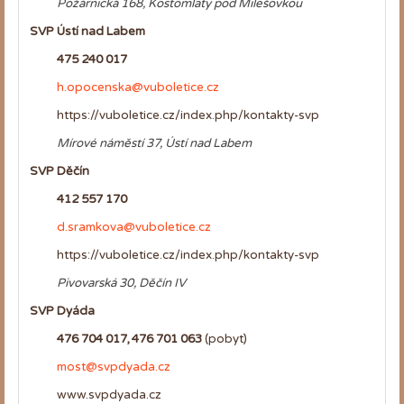
Požárnická 168, Kostomlaty pod Milešovkou
SVP Ústí nad Labem
475 240 017
h.opocenska@vuboletice.cz
https://vuboletice.cz/index.php/kontakty-svp
Mírové náměstí 37, Ústí nad Labem
SVP Děčín
412 557 170
d.sramkova@vuboletice.cz
https://vuboletice.cz/index.php/kontakty-svp
Pivovarská 30, Děčín IV
SVP Dyáda
476 704 017, 476 701 063
(pobyt)
most@svpdyada.cz
www.svpdyada.cz