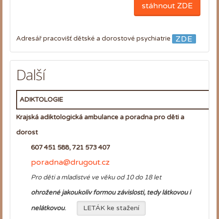
stáhnout ZDE
ZDE
Adresář pracovišť dětské a dorostové psychiatrie
Další
ADIKTOLOGIE
Krajská adiktologická ambulance a poradna pro děti a
dorost
607 451 588, 721 573 407
poradna@drugout.cz
Pro děti a mladistvé ve věku od 10 do 18 let
ohrožené jakoukoliv formou závislosti, tedy látkovou i
LETÁK ke stažení
nelátkovou
.