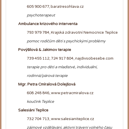
605 900 677, baratresohlava.cz
psychoterapeut
Ambulance krizového interventa
793 979 784, Krajská zdravotní Nemocnice Teplice
pomoc rodičům dětí s psychickými problémy
Povýšilová & Jakimov terapie
739 455 112, 724 917 804,
najdivsobesebe.com
terapie pro děti a mladistvé,
individuální,
rodinná/párová terapie
Mgr. Petra Cmíralová Dolejšová
608 248 846, www.petracmiralova.cz
koučink Teplice
Salesiáni Teplice
732 704 713, www.salesianiteplice.cz
zájmové vzdělávání, aktivní trávení volného času