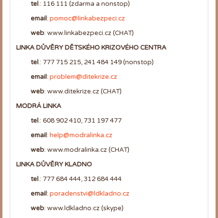
tel
.: 116 111 (zdarma a nonstop)
email
:
pomoc@linkabezpeci.cz
web
: www.linkabezpeci.cz (CHAT)
LINKA DŮVĚRY DĚTSKÉHO KRIZOVÉHO CENTRA
tel
.: 777 715 215, 241 484 149 (nonstop)
email
:
problem@ditekrize.cz
web
: www.ditekrize.cz (CHAT)
MODRÁ LINKA
tel
.: 608 902 410, 731 197 477
email
:
help@modralinka.cz
web
: www.modralinka.cz (CHAT)
LINKA DŮVĚRY KLADNO
tel
.: 777 684 444, 312 684 444
email
:
poradenstvi@ldkladno.cz
web
: www.ldkladno.cz (skype)