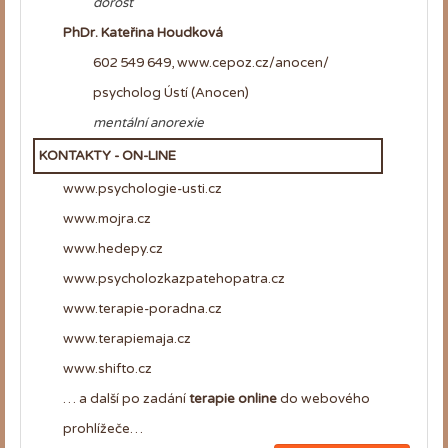
dorost
PhDr. Kateřina Houdková
602 549 649, www.cepoz.cz/anocen/
psycholog Ústí (Anocen)
mentální anorexie
KONTAKTY - ON-LINE
www.psychologie-usti.cz
www.mojra.cz
www.hedepy.cz
www.psycholozkazpatehopatra.cz
www.terapie-poradna.cz
www.terapiemaja.cz
www.shifto.cz
… a další po zadání
terapie
online
do webového
prohlížeče…