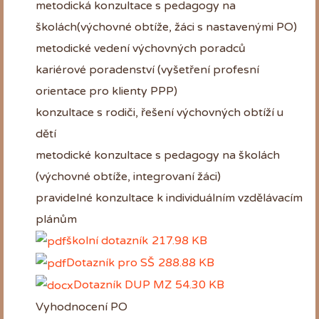
metodická konzultace s pedagogy na
školách(výchovné obtíže, žáci s nastavenými PO)
metodické vedení výchovných poradců
kariérové poradenství (vyšetření profesní
orientace pro klienty PPP)
konzultace s rodiči, řešení výchovných obtíží u
dětí
metodické konzultace s pedagogy na školách
(výchovné obtíže, integrovaní žáci)
pravidelné konzultace k individuálním vzdělávacím
plánům
školní dotazník
217.98 KB
Dotazník pro SŠ
288.88 KB
Dotazník DUP MZ
54.30 KB
Vyhodnocení PO