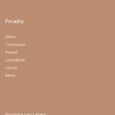
Poradny
Děčín
Chomutov
Kadaň
Litoměřice
Louny
Most
Roudnice nad Labem