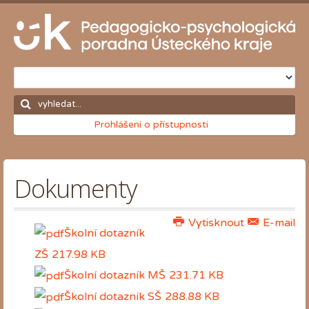
Prohlášení o přístupnosti
Dokumenty
Vytisknout
E-mail
Školní dotazník
ZŠ
217.98 KB
Školní dotazník MŠ
231.71 KB
Školní dotazník SŠ
288.88 KB