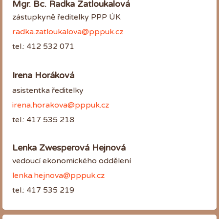
Mgr. Bc. Radka Zatloukalová
zástupkyně ředitelky PPP ÚK
radka.zatloukalova@pppuk.cz
tel.: 412 532 071
Irena Horáková
asistentka ředitelky
irena.horakova@pppuk.cz
tel.: 417 535 218
Lenka Zwesperová Hejnová
vedoucí ekonomického oddělení
lenka.hejnova@pppuk.cz
tel.: 417 535 219